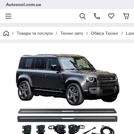
Autocool.com.ua
Товари та послуги
Тюнінг авто
Обвіси Тюнінг
Lan