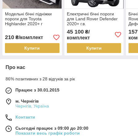
Модельні бічні підніжки
Електричні бічні пороги
Бічн
пороги для Toyota
для Land Rover Defender
Rove
Highlander 2020+ г
2020+ г.в.
Деф
Хайлендер
45 100
157
₴/
210
₴/комплект
комплект
ком
Купити
Купити
Про нас
86% позитивних з 28 відгуків за рік
Працює з 30.01.2015
м. Чернігів
Чернігів, Україна
Контакти
Сьогодні працює з 09:00 до 20:00
Показати весь графік роботи