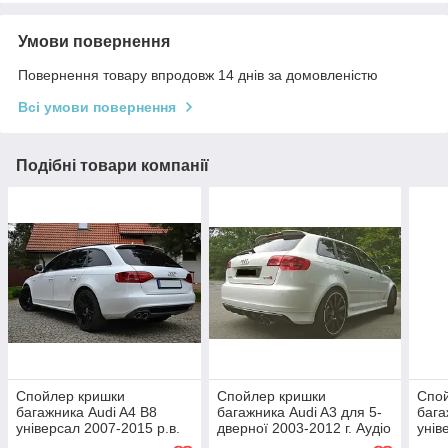
Умови повернення
Повернення товару впродовж 14 днів за домовленістю
Всі умови повернення
Подібні товари компанії
Спойлер кришки
Спойлер кришки
Спо
багажника Audi A4 B8
багажника Audi A3 для 5-
бага
універсал 2007-2015 р.в.
дверної 2003-2012 г. Аудіо
унів
стиль S-line
А3 стиль RS3
стил