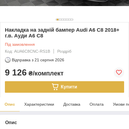
Накладка на задній бампер Audi A6 C8 2018+
г.в. Ауди А6 С8
Під замовлення
Код: AUA6C8CNC-RS1B
Роздріб
Відправка з
21 серпня 2026
9 126
₴/комплект
Купити
Опис
Характеристики
Доставка
Оплата
Умови п
Опис