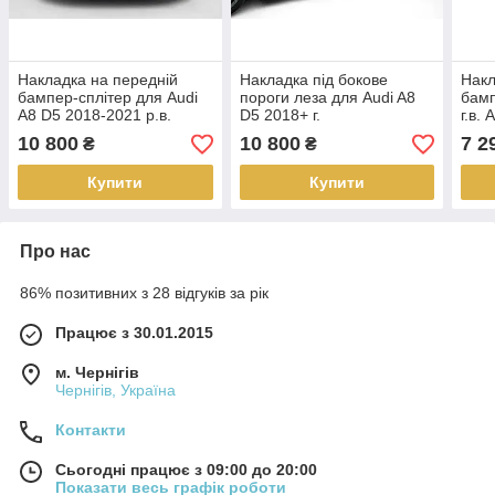
Накладка на передній
Накладка під бокове
Накл
бампер-сплітер для Audi
пороги леза для Audi A8
бамп
A8 D5 2018-2021 р.в.
D5 2018+ г.
г.в.
S8/S-line дорестайлінг
10 800
10 800
7 2
₴
₴
Купити
Купити
Про нас
86% позитивних з 28 відгуків за рік
Працює з 30.01.2015
м. Чернігів
Чернігів, Україна
Контакти
Сьогодні працює з 09:00 до 20:00
Показати весь графік роботи