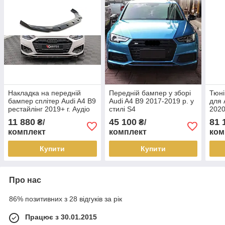
Накладка на передній
Передній бампер у зборі
Тюні
бампер сплітер Audi A4 B9
Audi A4 B9 2017-2019 р. у
для 
рестайлінг 2019+ г. Аудіо
стилі S4
2020
А4 Б9
11 880
45 100
81 
₴/
₴/
комплект
комплект
ком
Купити
Купити
Про нас
86% позитивних з 28 відгуків за рік
Працює з 30.01.2015