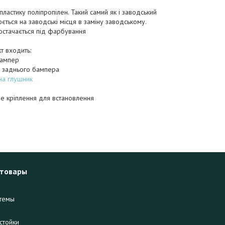
пластику поліпропілен. Такий самий як і заводський
ється на заводські місця в заміну заводському.
остачається під фарбування
т входить:
бампер
 заднього бампера
на глушник
е кріплення для встановлення
 товары
темы
стойки