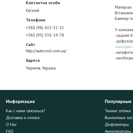
Матеріал 
Євгеній
Встановлю
Бампер п
+380 (98) 422-32-52
У комплек
+380 (95) 336-19-78
-задний 
-дифузор
-
насадки 
http://autocool.com.ua/
-катафоти
-необхідн
Чернігів, Україна
Информация
Популярные
Как с нами связаться?
Тюнинг оптика
Доставка и оплата
Выхлопные сис
О Нас
Дефлекторы
FAQ
Амортизаторы, 