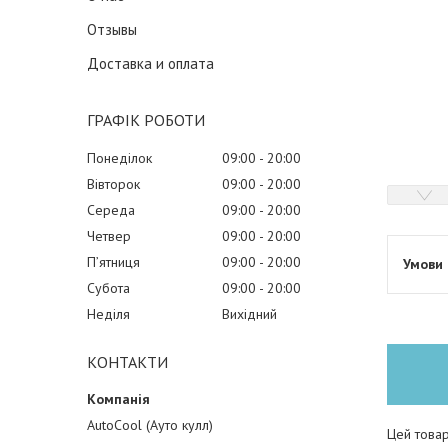
Отзывы
Доставка и оплата
ГРАФІК РОБОТИ
Понеділок
09:00
20:00
Вівторок
09:00
20:00
Середа
09:00
20:00
Четвер
09:00
20:00
Пʼятниця
09:00
20:00
Субота
09:00
20:00
Неділя
Вихідний
КОНТАКТИ
AutoCool (Ауто кулл)
Цей товар