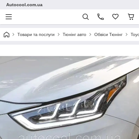
Autocool.com.ua
Товари та послуги
Тюнінг авто
Обвіси Тюнінг
Toy