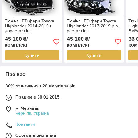
Тюнінг LED фари Toyota
Тюнінг LED фари Toyota
Тюні
Highlander 2014-2016 г.
Highlander 2017-2019 р.в.
High
дорестайлінг
рестайлінг
BM
45 100
45 100
36 
₴/
₴/
комплект
комплект
ком
Купити
Купити
Про нас
86% позитивних з 28 відгуків за рік
Працює з 30.01.2015
м. Чернігів
Чернігів, Україна
Контакти
Сьогодні вихідний