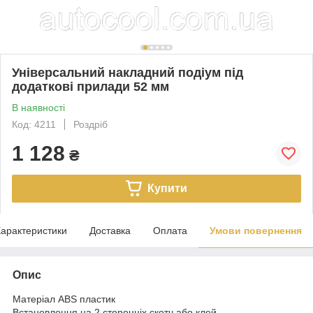
Універсальний накладний подіум під
додаткові прилади 52 мм
В наявності
Код: 4211
Роздріб
1 128
₴
Купити
арактеристики
Доставка
Оплата
Умови повернення
Опис
Матеріал ABS пластик
Встановлення на 2 сторонніх скотч або клей.