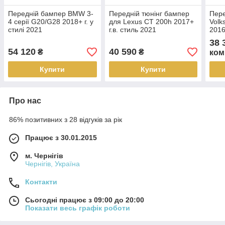
Передній бампер BMW 3-
Передній тюнінг бампер
Пере
4 серії G20/G28 2018+ г. у
для Lexus CT 200h 2017+
Volk
стилі 2021
г.в. стиль 2021
2016
line
38 
54 120
40 590
₴
₴
ком
Купити
Купити
Про нас
86% позитивних з 28 відгуків за рік
Працює з 30.01.2015
м. Чернігів
Чернігів, Україна
Контакти
Сьогодні працює з 09:00 до 20:00
Показати весь графік роботи