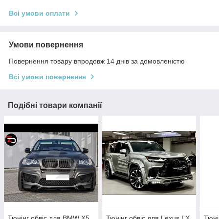
Всі умови оплати
Умови повернення
Повернення товару впродовж 14 днів за домовленістю
Всі умови повернення
Подібні товари компанії
Тюнінг обвіс для BMW X5
Тюнінг обвіс для Lexus LX
Тюні