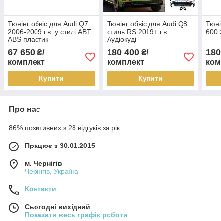
Тюнінг обвіс для Audi Q7
Тюнінг обвіс для Audi Q8
Тюні
2006-2009 г.в. у стилі ABT
стиль RS 2019+ г.в.
600 
ABS пластик
Аудіокуді
67 650
180 400
180
₴/
₴/
комплект
комплект
ком
Купити
Купити
Про нас
86% позитивних з 28 відгуків за рік
Працює з 30.01.2015
м. Чернігів
Чернігів, Україна
Контакти
Сьогодні вихідний
Показати весь графік роботи