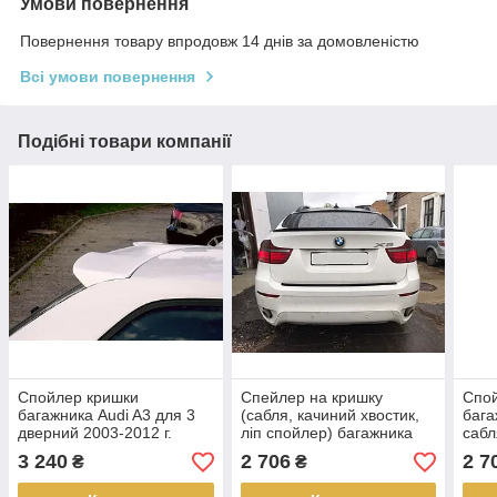
Умови повернення
Повернення товару впродовж 14 днів за домовленістю
Всі умови повернення
Подібні товари компанії
Спойлер кришки
Спейлер на кришку
Спо
багажника Audi A3 для 3
(сабля, качиний хвостик,
бага
дверний 2003-2012 г.
ліп спойлер) багажника
саб
Аудіо А3 стиль RS3
BMW X6 E71 2008-2014
2020
3 240
2 706
2 7
₴
₴
г.в. M-style