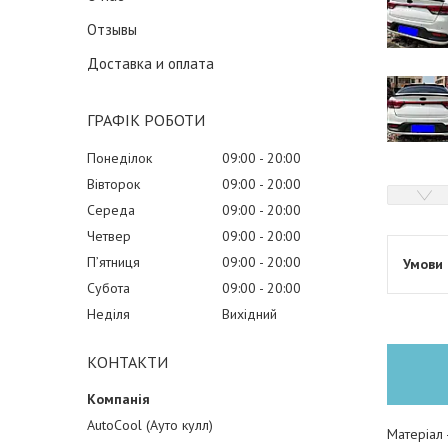
Отзывы
Доставка и оплата
ГРАФІК РОБОТИ
Понеділок
09:00
20:00
Вівторок
09:00
20:00
Середа
09:00
20:00
Четвер
09:00
20:00
Пʼятниця
09:00
20:00
Субота
09:00
20:00
Неділя
Вихідний
КОНТАКТИ
AutoCool (Ауто кулл)
Матеріал 