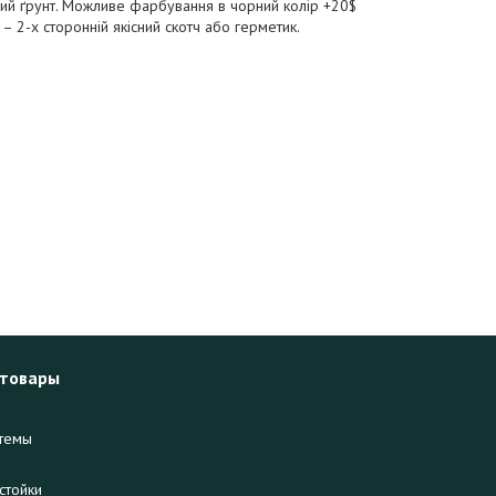
ірий ґрунт. Можливе фарбування в чорний колір +20$
 – 2-х сторонній якісний скотч або герметик.
 товары
темы
стойки