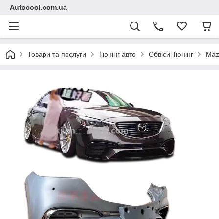
Autocool.com.ua
Товари та послуги
Тюнінг авто
Обвіси Тюнінг
Maz