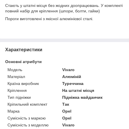
Стають у штатні місця без жодних доопрацювань. У комплекті
повний набір для кріплення (шпори, болти, гайки)
Пороги виготовлені з якісної алюмінієвої сталі.
Характеристики
Основні атрибути
Модель
Vivaro
Матеріал
Алюміній
Країна виробник
Туреччина
Кріплення
На штатні місця
Тип підніжки
Підніжка майданчик
Кріпильний комплект
Так
Марка
Opel
Сумісність з маркою
Opel
Сумісність з моделлю
Vivaro