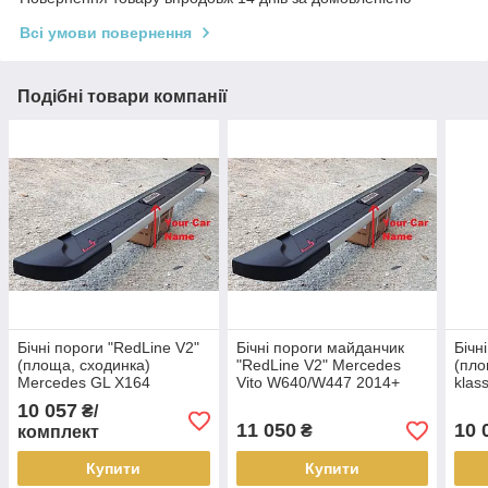
Всі умови повернення
Подібні товари компанії
Бічні пороги "RedLine V2"
Бічні пороги майданчик
Бічн
(площа, сходинка)
"RedLine V2" Mercedes
(пло
Mercedes GL X164
Vito W640/W447 2014+
klas
10 057
₴/
11 050
10 
₴
комплект
Купити
Купити