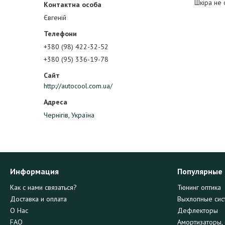
Шкіра не 
Євгеній
+380 (98) 422-32-52
+380 (95) 336-19-78
http://autocool.com.ua/
Чернігів, Україна
Информация
Популярные
Как с нами связаться?
Тюнинг оптика
Доставка и оплата
Выхлопные сис
О Нас
Дефлекторы
FAQ
Амортизаторы, 