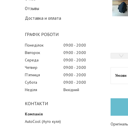
Отзывы
Доставка и оплата
ГРАФІК РОБОТИ
Понеділок
09:00
20:00
Вівторок
09:00
20:00
Середа
09:00
20:00
Четвер
09:00
20:00
Пʼятниця
09:00
20:00
Субота
09:00
20:00
Неділя
Вихідний
КОНТАКТИ
AutoCool (Ауто кулл)
Оригінал