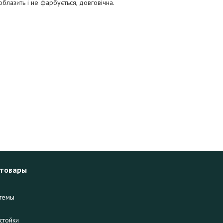
облазить і не фарбується, довговічна.
 товары
темы
стойки