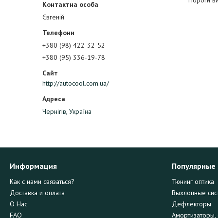
Пороги ви
Євгеній
+380 (98) 422-32-52
+380 (95) 336-19-78
http://autocool.com.ua/
Чернігів, Україна
Информация
Популярные
Как с нами связаться?
Тюнинг оптика
Доставка и оплата
Выхлопные сис
О Нас
Дефлекторы
FAQ
Амортизаторы, 