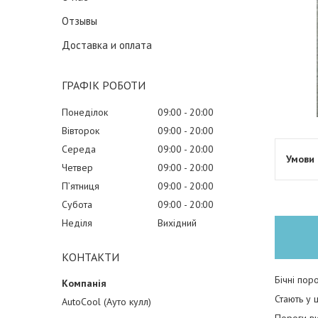
Отзывы
Доставка и оплата
ГРАФІК РОБОТИ
Понеділок
09:00
20:00
Вівторок
09:00
20:00
Середа
09:00
20:00
Четвер
09:00
20:00
Пʼятниця
09:00
20:00
Субота
09:00
20:00
Неділя
Вихідний
КОНТАКТИ
Бічні пор
Стають у 
AutoCool (Ауто кулл)