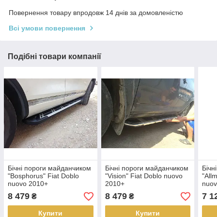
Повернення товару впродовж 14 днів за домовленістю
Всі умови повернення
Подібні товари компанії
Бічні пороги майданчиком
Бічні пороги майданчиком
Бічн
"Bosphorus" Fiat Doblo
"Vision" Fiat Doblo nuovo
"All
nuovo 2010+
2010+
nuov
8 479
8 479
7 1
₴
₴
Купити
Купити