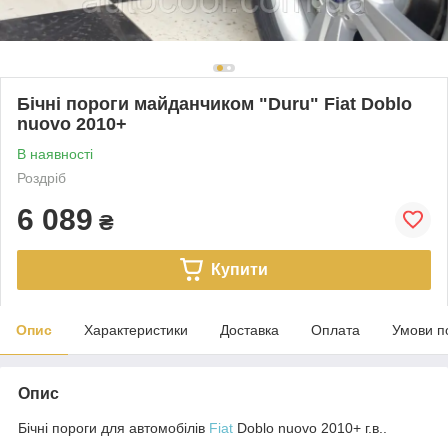
Бічні пороги майданчиком "Duru" Fiat Doblo
nuovo 2010+
В наявності
Роздріб
6 089
₴
Купити
Опис
Характеристики
Доставка
Оплата
Умови п
Опис
Бічні пороги для автомобілів
Fiat
Doblo nuovo 2010+ г.в.
.