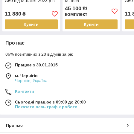
G60 під М-пакет 2023 р.в.
M-Tech
G60 
БМВ Г60
БМВ
45 100
₴/
11 880
11 
₴
комплект
Купити
Купити
Про нас
86% позитивних з 28 відгуків за рік
Працює з 30.01.2015
м. Чернігів
Чернігів, Україна
Контакти
Сьогодні працює з 09:00 до 20:00
Показати весь графік роботи
Про нас