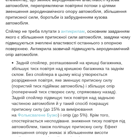
автомобіля, перепрямляючи повітряні потоки з цілями
зменшення аеродинамічного опору автомобіля, збільшення
притискної сили, боротьби із забрудненням кузова
автомобіля.
Спйлер не треба плутати з
антикрилам
, основним завданням
якого є збільшення притискної сили автомобіля, завдяки чому
підвищуються зчеплені властивості останнього з опорною
поверхнею
. Антикрила зазвичай підвищують аеродинамічний
опір автомобіля.
Задній спойлер, розташований на кришці багажника,
збільшує тиск повітря над кришкою багажника та заднім
склом. Без спойлера в цьому місці утворюється
розрідження повітря, яке зменшує притискну силу
(пористий тиск підіймає автомобіль) і збільшує опір
(поперечний тиск створює силу, спрямовану назад).
Задній спойлер підвищує тиск повітря над задньою
частиною автомобіля й у такий спосіб покращує
притискну силу (до 15% за вимірювання
на
Фольксвагене Бузко
) і опір (до 5%). Крім того,
спостерігається несподіване
зниження тиску повітря під
.
автомобілем, також поліпшує притискну силу. Ефект
зменшення опору зникає зі збільшенням висоти