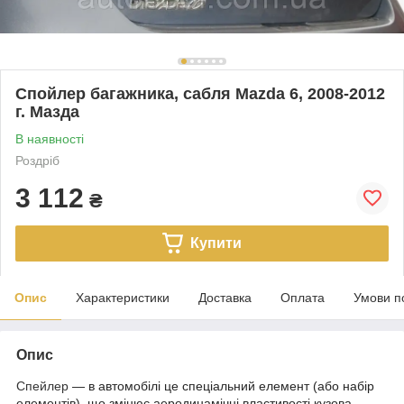
Спойлер багажника, сабля Mazda 6, 2008-2012
г. Мазда
В наявності
Роздріб
3 112
₴
Купити
Опис
Характеристики
Доставка
Оплата
Умови п
Опис
Спейлер
— в автомобілі це спеціальний елемент (або набір
елементів), що змінює аеродинамічні властивості кузова