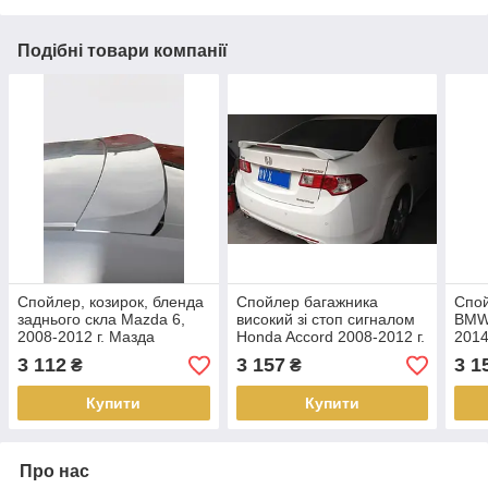
Подібні товари компанії
Спойлер, козирок, бленда
Спойлер багажника
Спой
заднього скла Mazda 6,
високий зі стоп сигналом
BMW 
2008-2012 г. Мазда
Honda Accord 2008-2012 г.
2014
Хонда Акорд
3 112
3 157
3 1
₴
₴
Купити
Купити
Про нас