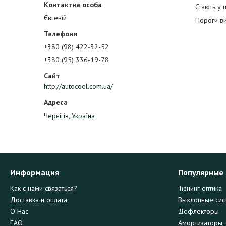
Стають у 
Євгеній
Пороги ви
+380 (98) 422-32-52
+380 (95) 336-19-78
http://autocool.com.ua/
Чернігів, Україна
Информация
Популярные
Как с нами связаться?
Тюнинг оптика
Доставка и оплата
Выхлопные сис
О Нас
Дефлекторы
FAQ
Амортизаторы, 