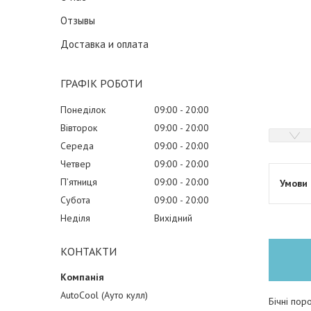
Отзывы
Доставка и оплата
ГРАФІК РОБОТИ
Понеділок
09:00
20:00
Вівторок
09:00
20:00
Середа
09:00
20:00
Четвер
09:00
20:00
Пʼятниця
09:00
20:00
Субота
09:00
20:00
Неділя
Вихідний
КОНТАКТИ
AutoCool (Ауто кулл)
Бічні пор