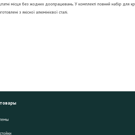
штатні місця без жодних доопрацювань. У комплекті повний набір для крі
готовлені з якісної алюмінієвої сталі.
 товары
темы
стойки