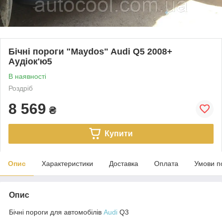
Бічні пороги "Maydos" Audi Q5 2008+
Аудіок'ю5
В наявності
Роздріб
8 569
₴
Купити
Опис
Характеристики
Доставка
Оплата
Умови п
Опис
Бічні пороги для автомобілів
Audi
Q3