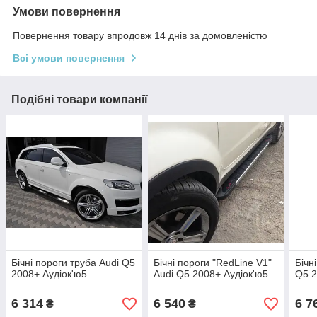
Умови повернення
Повернення товару впродовж 14 днів за домовленістю
Всі умови повернення
Подібні товари компанії
Бічні пороги труба Audi Q5
Бічні пороги "RedLine V1"
Бічн
2008+ Аудіок'ю5
Audi Q5 2008+ Аудіок'ю5
Q5 2
6 314
6 540
6 7
₴
₴