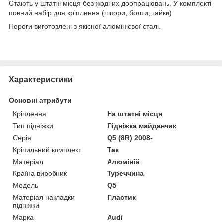
Стають у штатні місця без жодних доопрацювань. У комплекті
повний набір для кріплення (шпори, болти, гайки)
Пороги виготовлені з якісної алюмінієвої сталі.
Характеристики
Основні атрибути
Кріплення
На штатні місця
Тип підніжки
Підніжка майданчик
Серія
Q5 (8R) 2008-
Кріпильний комплект
Так
Матеріал
Алюміній
Країна виробник
Туреччина
Модель
Q5
Матеріал накладки
Пластик
підніжки
Марка
Audi