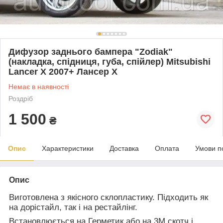
Дифузор заднього бампера "Zodiak"
(накладка, спідниця, губа, спійлер) Mitsubishi
Lancer X 2007+ Лансер Х
Немає в наявності
Роздріб
1 500
₴
Опис
Характеристики
Доставка
Оплата
Умови п
Опис
Виготовлена з якісного склопластику.
Підходить як
на дорістайл, так і на рестайлінг.
Встановлюється на Герметик або на 3М скотч і