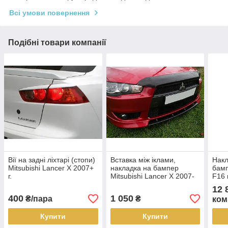
Всі умови повернення
Подібні товари компанії
Вії на задні ліхтарі (стопи)
Вставка між іклами,
Накл
Mitsubishi Lancer X 2007+
накладка на бампер
бам
г.
Mitsubishi Lancer X 2007-
F16 
2010 р. в. глянець під
2018
12 
фарбування
400
1 050
₴/пара
₴
ком
Купити
Купити