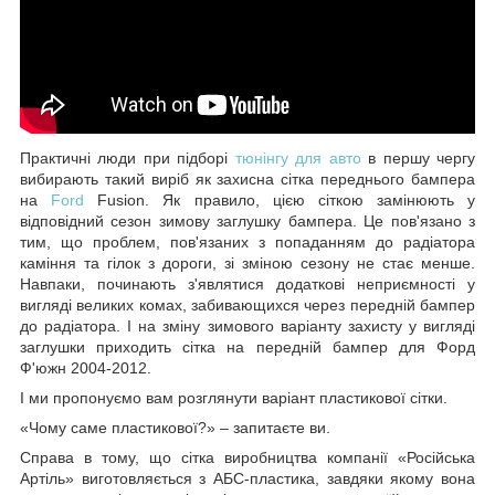
Практичні люди при підборі
тюнінгу для авто
в першу чергу
вибирають такий виріб як захисна сітка переднього бампера
на
Ford
Fusion. Як правило, цією сіткою замінюють у
відповідний сезон зимову заглушку бампера. Це пов'язано з
тим, що проблем, пов'язаних з попаданням до радіатора
каміння та гілок з дороги, зі зміною сезону не стає менше.
Навпаки, починають з'являтися додаткові неприємності у
вигляді великих комах, забивающихся через передній бампер
до радіатора. І на зміну зимового варіанту захисту у вигляді
заглушки приходить сітка на передній бампер для Форд
Ф'южн 2004-2012.
І ми пропонуємо вам розглянути варіант пластикової сітки.
«Чому саме пластикової?» – запитаєте ви.
Справа в тому, що сітка виробництва компанії «Російська
Артіль» виготовляється з АБС-пластика, завдяки якому вона