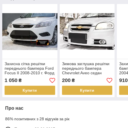
Захисна сітка решітки
Зимова заглушка решітки
Захи
переднього бампера Ford
переднього бампера
бамп
Focus II 2008-2010 г. Форд
Chevrolet Aveo седан
2004
Фокус
2007-2012 р. в. Шевролет
Лога
1 050
200
910
₴
₴
Авео
Купити
Купити
Про нас
86% позитивних з 28 відгуків за рік