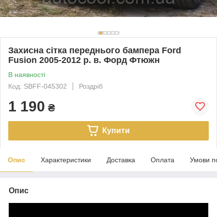
Захисна сітка переднього бампера Ford
Fusion 2005-2012 р. в. Форд Фтюжн
В наявності
Код: SBFF-045302
Роздріб
1 190
₴
Купити
Опис
Характеристики
Доставка
Оплата
Умови п
Опис