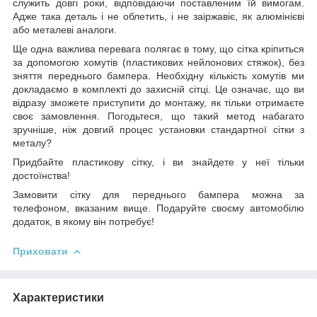
служить довгі роки, відповідаючи поставленим їй вимогам.
Адже така деталь і не облетить, і не заіржавіє, як алюмінієві
або металеві аналоги.
Ще одна важлива перевага полягає в тому, що сітка кріпиться
за допомогою хомутів (пластикових нейлонових стяжок), без
зняття переднього бампера. Необхідну кількість хомутів ми
докладаємо в комплекті до захисній сітці. Це означає, що ви
відразу зможете приступити до монтажу, як тільки отримаєте
своє замовлення. Погодьтеся, що такий метод набагато
зручніше, ніж довгий процес установки стандартної сітки з
металу?
Придбайте пластикову сітку, і ви знайдете у неї тільки
достоїнства!
Замовити сітку для переднього бампера можна за
телефоном, вказаним вище. Подаруйте своєму автомобілю
додаток, в якому він потребує!
Приховати
Характеристики