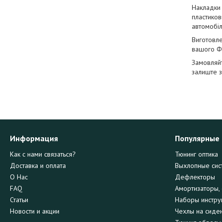
Накладки
пластиков
автомобіл
Виготовле
вашого Ф
Замовляйт
залиште з
Информация
Популярные
Как с нами связаться?
Тюнинг оптика
Доставка и оплата
Выхлопные сис
О Нас
Дефлекторы
FAQ
Амортизаторы, 
Статьи
Наборы инстру
Новости и акции
Чехлы на сиде