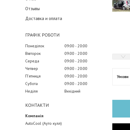
Отзывы
Доставка и оплата
ГРАФІК РОБОТИ
Понеділок
09:00
20:00
Вівторок
09:00
20:00
Середа
09:00
20:00
Четвер
09:00
20:00
Пʼятниця
09:00
20:00
Субота
09:00
20:00
Неділя
Вихідний
КОНТАКТИ
AutoCool (Ауто кулл)