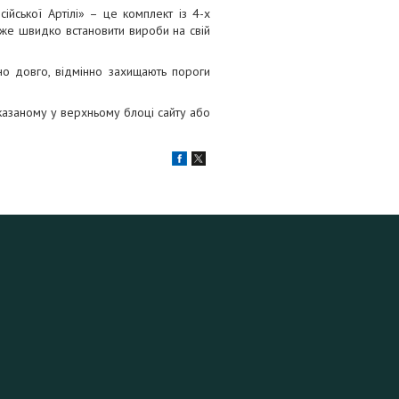
йської Артілі» – це комплект із 4-х
же швидко встановити вироби на свій
но довго, відмінно захищають пороги
казаному у верхньому блоці сайту або