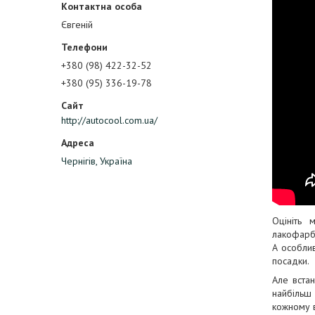
Євгеній
+380 (98) 422-32-52
+380 (95) 336-19-78
http://autocool.com.ua/
Чернігів, Україна
Оцініть 
лакофарбо
А особлив
посадки.
Але встан
найбільш 
кожному 