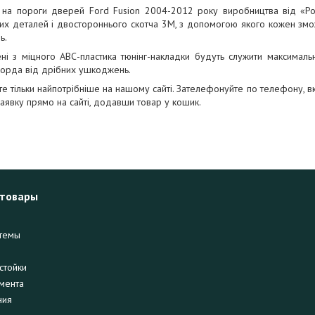
 на пороги дверей Ford Fusion 2004-2012 року виробництва від «Росі
их деталей і двостороннього скотча 3М, з допомогою якого кожен змо
ь.
ні з міцного АВС-пластика тюнінг-накладки будуть служити максималь
орда від дрібних ушкоджень.
е тільки найпотрібніше на нашому сайті. Зателефонуйте по телефону, в
аявку прямо на сайті, додавши товар у кошик.
 товары
темы
стойки
мента
ния