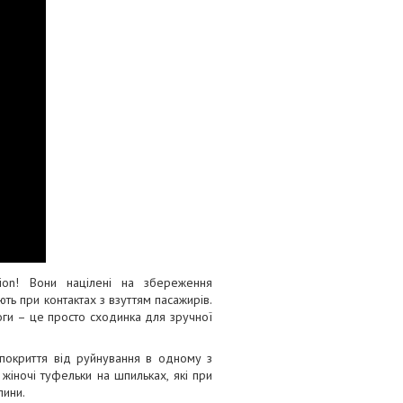
on! Вони націлені на збереження
ь при контактах з взуттям пасажирів.
оги – це просто сходинка для зручної
 покриття від руйнування в одному з
жіночі туфельки на шпильках, які при
пини.