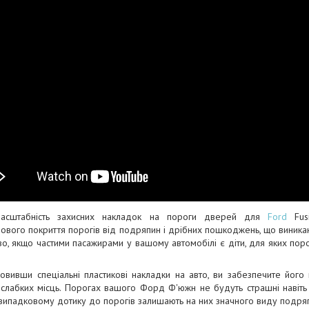
масштабність захисних накладок на пороги дверей для
Ford
Fusi
вого покриття порогів від подряпин і дрібних пошкоджень, що виникают
о, якщо частими пасажирами у вашому автомобілі є діти, для яких пор
овивши спеціальні пластикові накладки на авто, ви забезпечите його
слабких місць. Порогах вашого Форд Ф'южн не будуть страшні навіть 
випадковому дотику до порогів залишають на них значного виду подря