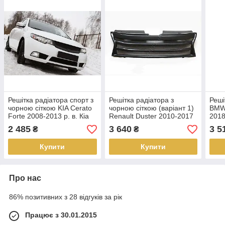
Решітка радіатора спорт з
Решітка радіатора з
Реші
чорною сіткою KIA Cerato
чорною сіткою (варіант 1)
BMW 
Forte 2008-2013 р. в. Кіа
Renault Duster 2010-2017
2018
Черато
р. в.
реб
2 485
3 640
3 5
₴
₴
Купити
Купити
Про нас
86% позитивних з 28 відгуків за рік
Працює з 30.01.2015