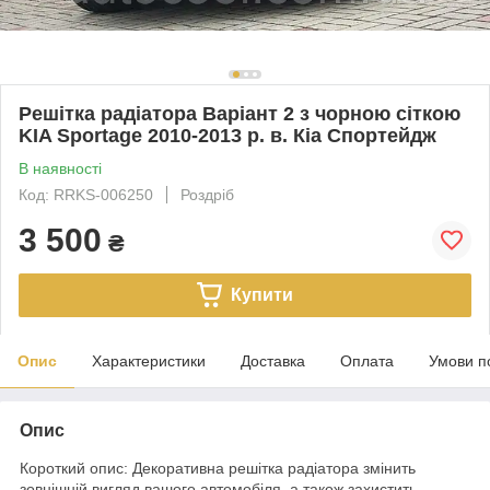
Решітка радіатора Варіант 2 з чорною сіткою
KIA Sportage 2010-2013 р. в. Кіа Спортейдж
В наявності
Код: RRKS-006250
Роздріб
3 500
₴
Купити
Опис
Характеристики
Доставка
Оплата
Умови п
Опис
Короткий опис: Декоративна решітка радіатора змінить
зовнішній вигляд вашого автомобіля, а також захистить