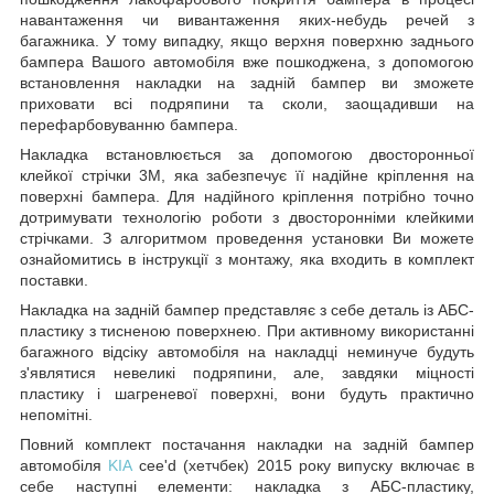
навантаження чи вивантаження яких-небудь речей з
багажника. У тому випадку, якщо верхня поверхню заднього
бампера Вашого автомобіля вже пошкоджена, з допомогою
встановлення накладки на задній бампер ви зможете
приховати всі подряпини та сколи, заощадивши на
перефарбовуванню бампера.
Накладка встановлюється за допомогою двосторонньої
клейкої стрічки 3М, яка забезпечує її надійне кріплення на
поверхні бампера. Для надійного кріплення потрібно точно
дотримувати технологію роботи з двосторонніми клейкими
стрічками. З алгоритмом проведення установки Ви можете
ознайомитись в інструкції з монтажу, яка входить в комплект
поставки.
Накладка на задній бампер представляє з себе деталь із АБС-
пластику з тисненою поверхнею. При активному використанні
багажного відсіку автомобіля на накладці неминуче будуть
з'являтися невеликі подряпини, але, завдяки міцності
пластику і шагреневої поверхні, вони будуть практично
непомітні.
Повний комплект постачання накладки на задній бампер
автомобіля
KIA
cee'd (хетчбек) 2015 року випуску включає в
себе наступні елементи: накладка з АБС-пластику,