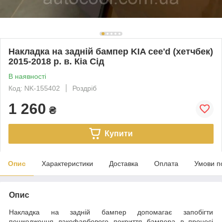
Накладка на задній бампер KIA cee'd (хетчбек)
2015-2018 р. в. Кіа Сід
В наявності
Код: NK-155402
Роздріб
1 260
₴
Купити
Опис
Характеристики
Доставка
Оплата
Умови п
Опис
Накладка на задній бампер допомагає запобігти
пошкодження лакофарбового покриття бампера в процесі