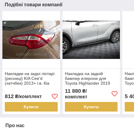
Подібні товари компанії
Накладки на задні ліхтарі
Накладка на задній
Накл
(ресниці) KIA Cee'd
бампер елерони для
бамп
(хетчбек) 2013+ г.в. Кіа
Toyota Highlander 2019
Toyo
Сид
р.в. Тойота Хайлендер
р.в.
11 880
₴/
812
5 4
₴/комплект
комплект
Купити
Купити
Про нас