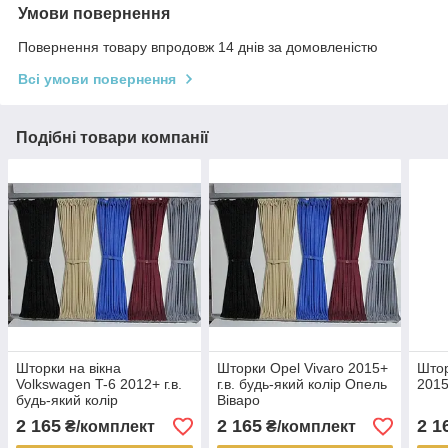
Умови повернення
Повернення товару впродовж 14 днів за домовленістю
Всі умови повернення
Подібні товари компанії
Шторки на вікна
Шторки Opel Vivaro 2015+
Штор
Volkswagen T-6 2012+ г.в.
г.в. будь-який колір Опель
2015
будь-який колір
Віваро
2 165
2 165
2 1
₴/комплект
₴/комплект