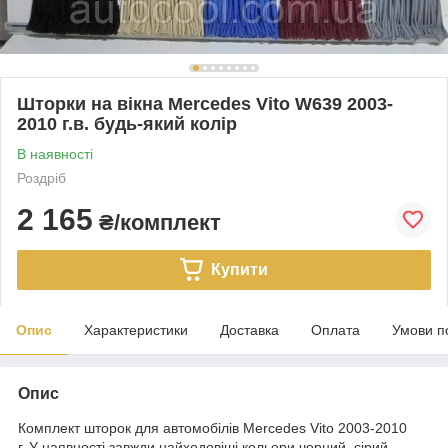
Шторки на вікна Mercedes Vito W639 2003-
2010 г.в. будь-який колір
В наявності
Роздріб
2 165
₴/комплект
Купити
Опис
Характеристики
Доставка
Оплата
Умови п
Опис
Комплект шторок для автомобілів Mercedes Vito 2003-2010
г. У наявності завжди найходовіші кольори чорний, сірий,