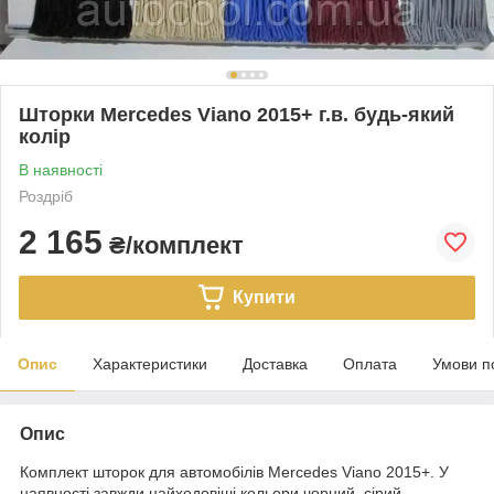
Шторки Mercedes Viano 2015+ г.в. будь-який
колір
В наявності
Роздріб
2 165
₴/комплект
Купити
Опис
Характеристики
Доставка
Оплата
Умови п
Опис
Комплект шторок для автомобілів Mercedes Viano 2015+. У
наявності завжди найходовіші кольори чорний, сірий,