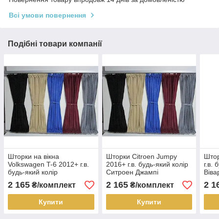
Всі умови повернення
Подібні товари компанії
Шторки на вікна
Шторки Citroen Jumpy
Штор
Volkswagen T-6 2012+ г.в.
2016+ г.в. будь-який колір
г.в.
будь-який колір
Ситроен Джампі
Віва
2 165
2 165
2 1
₴/комплект
₴/комплект
Купити
Купити