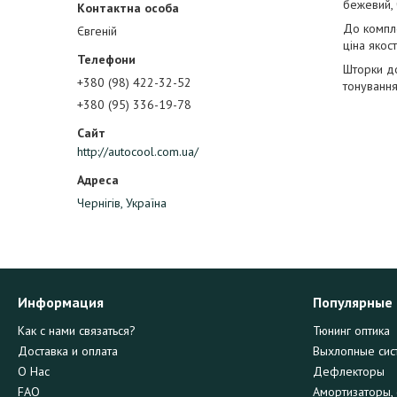
бежевий, 
До компле
Євгеній
ціна якос
Шторки до
+380 (98) 422-32-52
тонування
+380 (95) 336-19-78
http://autocool.com.ua/
Чернігів, Україна
Информация
Популярные
Как с нами связаться?
Тюнинг оптика
Доставка и оплата
Выхлопные сис
О Нас
Дефлекторы
FAQ
Амортизаторы, 