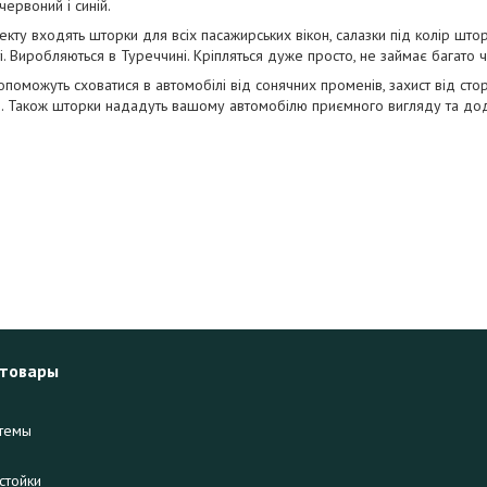
червоний і синій.
кту входять шторки для всіх пасажирських вікон, салазки під колір шторо
ті. Виробляються в Туреччині.
Кріпляться дуже просто, не займає багато 
поможуть сховатися в автомобілі від сонячних променів, захист від ст
. Також шторки нададуть вашому автомобілю приємного вигляду та дод
 товары
темы
стойки