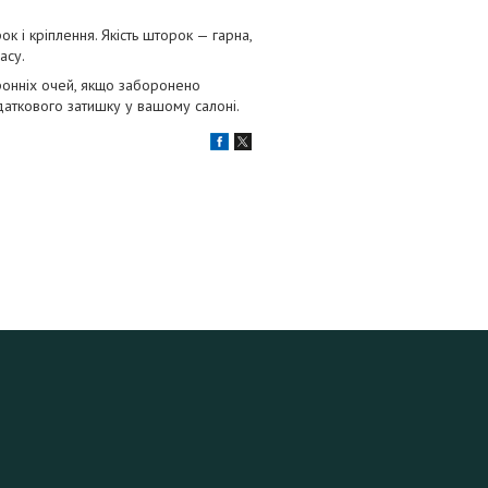
к і кріплення. Якість шторок — гарна,
часу.
оронніх очей, якщо заборонено
аткового затишку у вашому салоні.