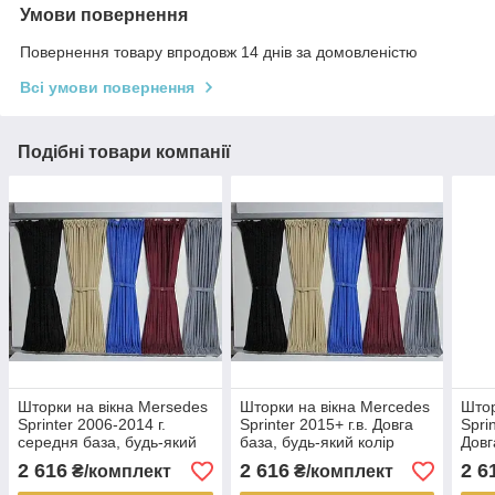
Умови повернення
Повернення товару впродовж 14 днів за домовленістю
Всі умови повернення
Подібні товари компанії
Шторки на вікна Mersedes
Шторки на вікна Mercedes
Штор
Sprinter 2006-2014 г.
Sprinter 2015+ г.в. Довга
Spri
середня база, будь-який
база, будь-який колір
Довг
колір
колі
2 616
2 616
2 6
₴/комплект
₴/комплект