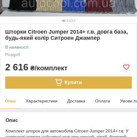
Шторки Citroen Jumper 2014+ г.в. довга база,
будь-який колір Ситроен Джампер
В наявності
Роздріб
2 616
₴/комплект
Купити
Опис
Характеристики
Доставка
Оплата
Умови п
Опис
Комплект шторок для автомобілів Citroen Jumper 2014+ г.в. У
наявності завжди найширші кольори чорний, сірий, бежевий,