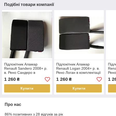
Подібні товари компанії
Підлокітник Аламар
Підлокітник Аламар
Підл
Renault Sandero 2008+ р.
Renault Logan 2004+ р. в.
Rena
в. Рено Сандеро в
Рено Логан в комплектації
Рено
комплектації Expression
Lux Privilage
Expr
1 260
1 260
1 2
₴
₴
Купити
Купити
Про нас
86% позитивних з 28 відгуків за рік