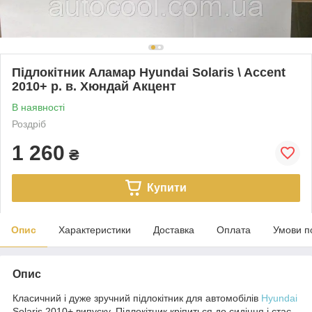
Підлокітник Аламар Hyundai Solaris \ Accent
2010+ р. в. Хюндай Акцент
В наявності
Роздріб
1 260
₴
Купити
Опис
Характеристики
Доставка
Оплата
Умови п
Опис
Класичний і дуже зручний підлокітник для автомобілів
Hyundai
Solaris 2010+ випуску. Підлокітник кріпиться до сидіння і стає