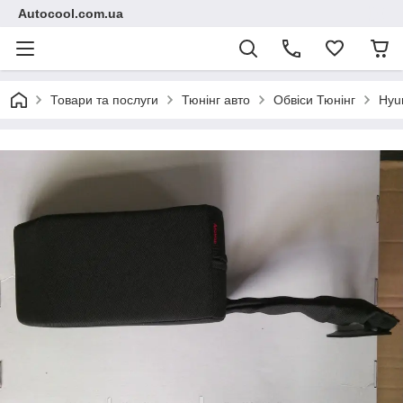
Autocool.com.ua
Товари та послуги
Тюнінг авто
Обвіси Тюнінг
Hyu