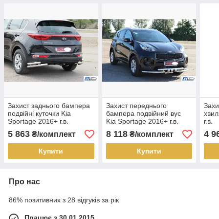
Захист заднього бампера
Захист переднього
Захи
подвійні куточки Kia
бампера подвійний вус
хвил
Sportage 2016+ г.в.
Kia Sportage 2016+ г.в.
г.в.
5 863
8 118
4 9
₴/комплект
₴/комплект
Купити
Купити
Про нас
86% позитивних з 28 відгуків за рік
Працює з 30.01.2015