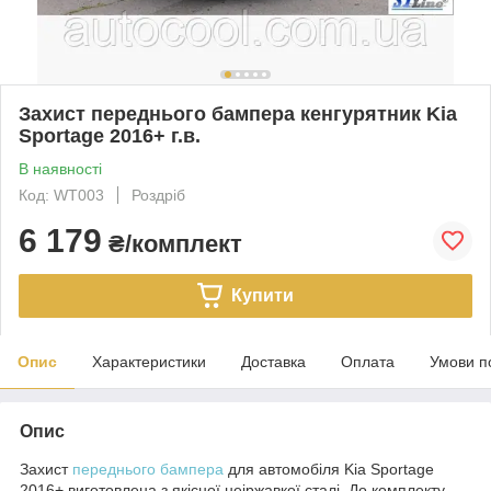
Захист переднього бампера кенгурятник Kia
Sportage 2016+ г.в.
В наявності
Код: WT003
Роздріб
6 179
₴/комплект
Купити
Опис
Характеристики
Доставка
Оплата
Умови п
Опис
Захист
переднього бампера
для автомобіля Kia Sportage
2016+ виготовлена з якісної неіржавкої сталі. До комплекту