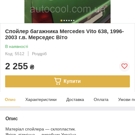
Спойлер багажника Mercedes Vito 638, 1996-
2003 г.в. Мерседес Віто
В наявності
Код: 5512
Роздріб
2 255
₴
Купити
Опис
Характеристики
Доставка
Оплата
Умови п
Опис
Матеріал спойлера — склопластик.
Якість відмінна — виробник Україна.