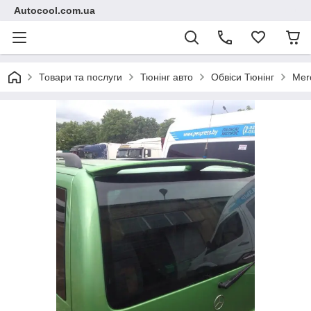
Autocool.com.ua
Товари та послуги
Тюнінг авто
Обвіси Тюнінг
Mer