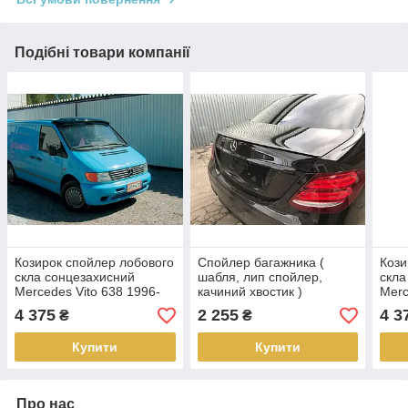
Подібні товари компанії
Козирок спойлер лобового
Спойлер багажника (
Кози
скла сонцезахисний
шабля, лип спойлер,
скла
Mercedes Vito 638 1996-
качиний хвостик )
Merc
2003 г. Мерседес Віто
Mercedes E-class W213
2014
4 375
2 255
4 3
₴
₴
2016+ р. в.
Купити
Купити
Про нас