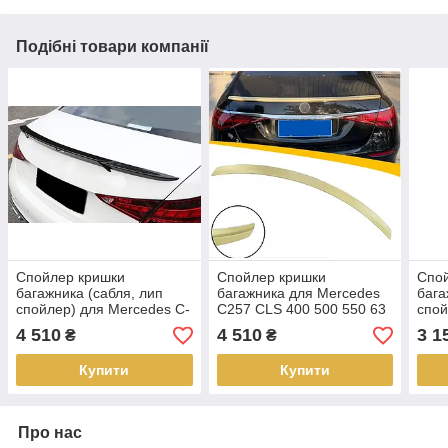
Подібні товари компанії
Спойлер кришки
Спойлер кришки
Спо
багажника (сабля, лип
багажника для Mercedes
бага
спойлер) для Mercedes C-
C257 CLS 400 500 550 63
спой
class W206 2022+ г.в.
AMG 2020+ г.в.
clas
4 510
4 510
3 1
₴
₴
стиль Brabus
Купити
Купити
Про нас