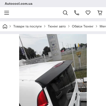
Autocool.com.ua
Товари та послуги
Тюнінг авто
Обвіси Тюнінг
Mer