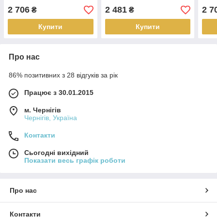
пластик
2015 р.в. Рено Флюенс
2019
2 706
2 481
2 7
₴
₴
Ела
Купити
Купити
Про нас
86% позитивних з 28 відгуків за рік
Працює з 30.01.2015
м. Чернігів
Чернігів, Україна
Контакти
Сьогодні вихідний
Показати весь графік роботи
Про нас
Контакти