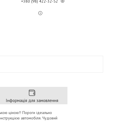
+380 (98) 422-32-52
Інформація для замовлення
зькою ціною!! Пороги ідеально
онструкцією автомобіля. Чудовий