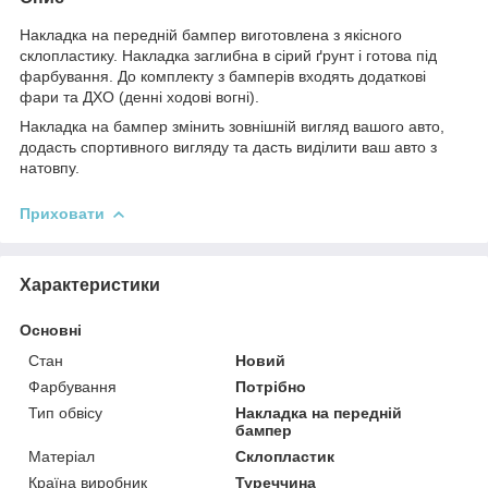
Накладка на передній бампер виготовлена з якісного
склопластику. Накладка заглибна в сірий ґрунт і готова під
фарбування. До комплекту з бамперів входять додаткові
фари та ДХО (денні ходові вогні).
Накладка на бампер змінить зовнішній вигляд вашого авто,
додасть спортивного вигляду та дасть виділити ваш авто з
натовпу.
Приховати
Характеристики
Основні
Стан
Новий
Фарбування
Потрібно
Тип обвісу
Накладка на передній
бампер
Матеріал
Склопластик
Країна виробник
Туреччина