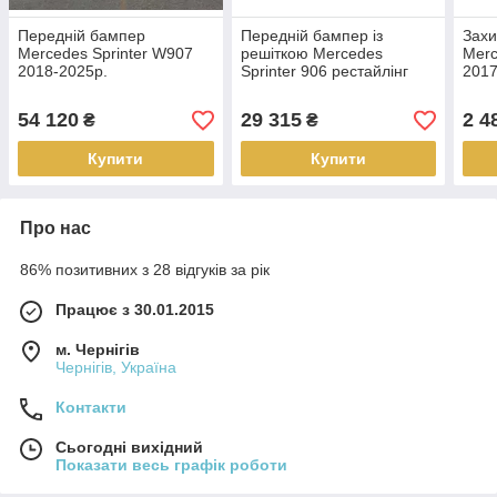
Передній бампер
Передній бампер із
Захи
Mercedes Sprinter W907
решіткою Mercedes
Merc
2018-2025р.
Sprinter 906 рестайлінг
2017
2013-2017 г.
Спр
54 120
29 315
2 4
₴
₴
Купити
Купити
Про нас
86% позитивних з 28 відгуків за рік
Працює з 30.01.2015
м. Чернігів
Чернігів, Україна
Контакти
Сьогодні вихідний
Показати весь графік роботи