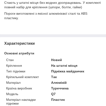
Стають у штатні місця без жодних доопрацювань. У комплекті
повний набір для кріплення (шпори, болти, гайки)
Пороги виготовлені з якісної алюмінієвої сталі та ABS
пластику.
Характеристики
Основні атрибути
Стан
Новий
Кріплення
На штатні місця
Тип підніжки
Підніжка майданчик
Кріпильний комплект
Так
Матеріал
Алюміній
Країна виробник
Туреччина
Модель
Q7
Матеріал накладки
Пластик
підніжки