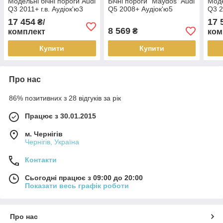
Модельні бічні пороги Audi
Бічні пороги "Maydos" Audi
Моде
Q3 2011+ г.в. Аудіок'ю3
Q5 2008+ Аудіок'ю5
Q3 2
17 454
17 
₴/
8 569
₴
комплект
ком
Купити
Купити
Про нас
86% позитивних з 28 відгуків за рік
Працює з 30.01.2015
м. Чернігів
Чернігів, Україна
Контакти
Сьогодні працює з 09:00 до 20:00
Показати весь графік роботи
Про нас