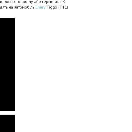
тороннього скотчу або герметика. В
одять на автомобіль
Chery
Tiggo (Т11)