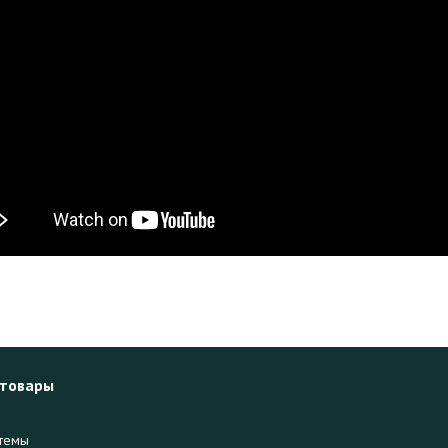
 товары
темы