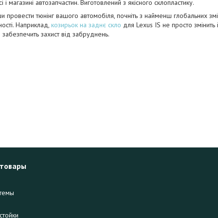
сі і магазині автозапчастин. Виготовлений з якісного склопластику.
 провести тюнінг вашого автомобіля, почніть з найменш глобальних змін
ності. Наприклад,
козирьок на заднє скло
для Lexus IS не просто змінить
 і забезпечить захист від забруднень.
 товары
темы
стойки