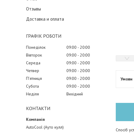
Отзывы
Доставка и оплата
ГРАФІК РОБОТИ
Понеділок
09:00
20:00
Вівторок
09:00
20:00
Середа
09:00
20:00
Четвер
09:00
20:00
Пʼятниця
09:00
20:00
Субота
09:00
20:00
Неділя
Вихідний
КОНТАКТИ
AutoCool (Ауто кулл)
Спосіб ус