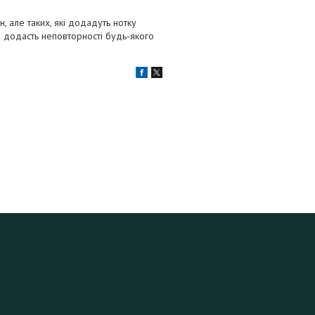
, але таких, які додадуть нотку
 і додасть неповторності будь-якого