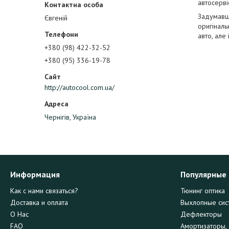
автосерві
Задумавши
Євгеній
оригіналь
авто, але
+380 (98) 422-32-52
+380 (95) 336-19-78
http://autocool.com.ua/
Чернігів, Україна
Информация
Популярные
Как с нами связаться?
Тюнинг оптика
Доставка и оплата
Выхлопные сис
О Нас
Дефлекторы
FAQ
Амортизаторы, 