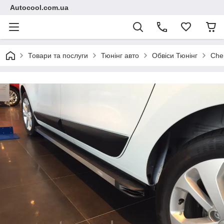
Autocool.com.ua
Товари та послуги
Тюнінг авто
Обвіси Тюнінг
Che