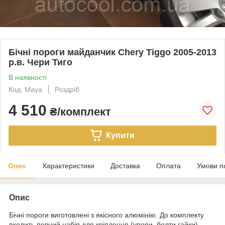
Бічні пороги майданчик Chery Tiggo 2005-2013
р.в. Чери Тиго
В наявності
Код: Maya
Роздріб
4 510
₴/комплект
Купити
Опис
Характеристики
Доставка
Оплата
Умови п
Опис
Бічні пороги виготовлені з якісного алюмінію. До комплекту
входить повний набір для кріплення (упори, болти гайки).