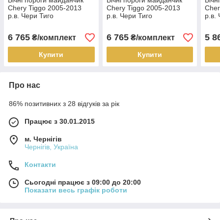
Бічні пороги майданчик
Бічні пороги майданчик
Бічн
Chery Tiggo 2005-2013
Chery Tiggo 2005-2013
Cher
р.в. Чери Тиго
р.в. Чери Тиго
р.в.
6 765
6 765
5 8
₴/комплект
₴/комплект
Купити
Купити
Про нас
86% позитивних з 28 відгуків за рік
Працює з 30.01.2015
м. Чернігів
Чернігів, Україна
Контакти
Сьогодні працює з 09:00 до 20:00
Показати весь графік роботи