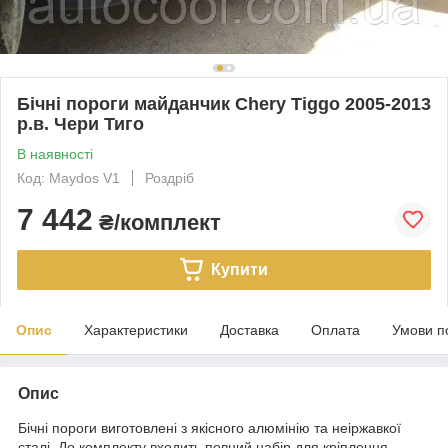
Бічні пороги майданчик Chery Tiggo 2005-2013
р.в. Чери Тиго
В наявності
Код: Maydos V1
Роздріб
7 442
₴/комплект
Купити
Опис
Характеристики
Доставка
Оплата
Умови п
Опис
Бічні пороги виготовлені з якісного алюмінію та неіржавкої
сталі. До комплекту входить повний набір для кріплення