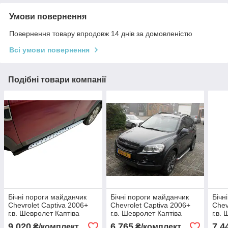
Умови повернення
Повернення товару впродовж 14 днів за домовленістю
Всі умови повернення
Подібні товари компанії
Бічні пороги майданчик
Бічні пороги майданчик
Бічн
Chevrolet Captiva 2006+
Chevrolet Captiva 2006+
Chev
г.в. Шевролет Каптіва
г.в. Шевролет Каптіва
г.в.
9 020
6 765
7 4
₴/комплект
₴/комплект