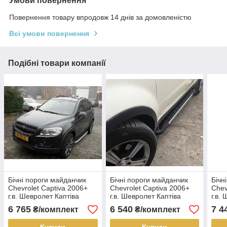
Умови повернення
Повернення товару впродовж 14 днів за домовленістю
Всі умови повернення
Подібні товари компанії
Бічні пороги майданчик
Бічні пороги майданчик
Бічн
Chevrolet Captiva 2006+
Chevrolet Captiva 2006+
Chev
г.в. Шевролет Каптіва
г.в. Шевролет Каптіва
г.в.
6 765
6 540
7 4
₴/комплект
₴/комплект