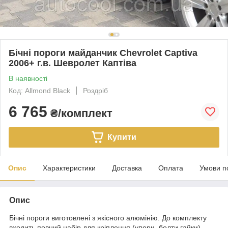
Бічні пороги майданчик Chevrolet Captiva
2006+ г.в. Шевролет Каптіва
В наявності
Код: Allmond Black
Роздріб
6 765
₴/комплект
Купити
Опис
Характеристики
Доставка
Оплата
Умови п
Опис
Бічні пороги виготовлені з якісного алюмінію. До комплекту
входить повний набір для кріплення (упори, болти гайки).