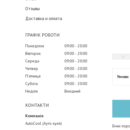
Отзывы
Доставка и оплата
ГРАФІК РОБОТИ
Понеділок
09:00
20:00
Вівторок
09:00
20:00
Середа
09:00
20:00
Четвер
09:00
20:00
Пʼятниця
09:00
20:00
Субота
09:00
20:00
Неділя
Вихідний
КОНТАКТИ
AutoCool (Ауто кулл)
Бічні пор