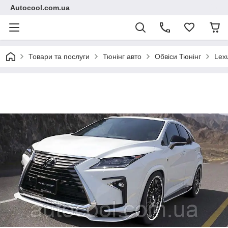
Autocool.com.ua
Товари та послуги
Тюнінг авто
Обвіси Тюнінг
Lex