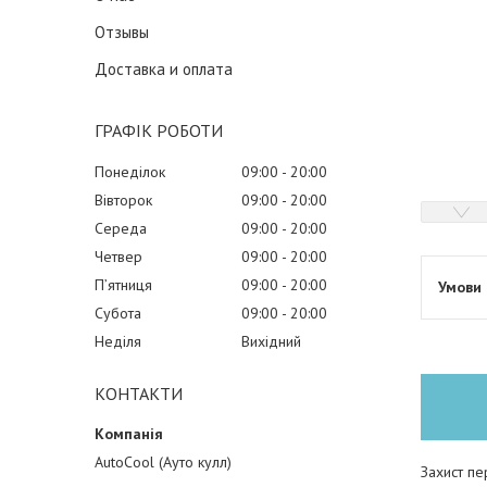
Отзывы
Доставка и оплата
ГРАФІК РОБОТИ
Понеділок
09:00
20:00
Вівторок
09:00
20:00
Середа
09:00
20:00
Четвер
09:00
20:00
Пʼятниця
09:00
20:00
Субота
09:00
20:00
Неділя
Вихідний
КОНТАКТИ
AutoCool (Ауто кулл)
Захист пе