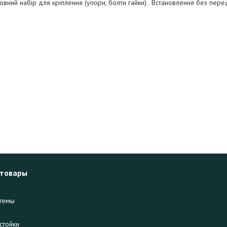
овний набір для кріплення (упори, болти гайки). Встановлення без пер
 товары
темы
стойки