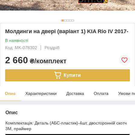
Молдинги на двері (варіант 1) KIA Rio IV 2017-
В наявності
Код: MK-078302
Роздріб
2 660
₴/комплект
Купити
Опис
Характеристики
Доставка
Оплата
Умови п
Опис
Комплектація: Деталь (АБС-пластик)-4шт, двосторонній скотч
3М, праймер