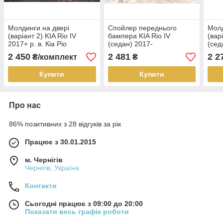
Молдинги на двері
Спойлер переднього
Молд
(варіант 2) KIA Rio IV
бампера KIA Rio IV
(варі
2017+ р. в. Кіа Ріо
(седан) 2017-
(сед
(рес
2 450
2 481
2 2
₴/комплект
₴
Купити
Купити
Про нас
86% позитивних з 28 відгуків за рік
Працює з 30.01.2015
м. Чернігів
Чернігів, Україна
Контакти
Сьогодні працює з 09:00 до 20:00
Показати весь графік роботи