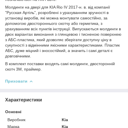
Молдинги на двері для KIA Rio IV 2017-н. в. від компанії
"Русская Артіль", розроблені з урахуванням зручності в
установці виробів, які можна монтувати самостійно, за
допомогою двостороннього скотчу або герметика, з
урахуванням всіх пунктів інструкції. Випускаються молдинги в
двох варіантах виконання з глянцевою і тисненою поверхнею
з АБС-пластика, який дозволяє зберігати доступну ціну в
сукупності з відмінними якісними характеристиками. Пластик
АБС, дуже міцний і зносостійкий, а значить і самі деталі є
довговічними.
В комплект поставки входять самі молдинги, двосторонній
скотч 3М, праймер.
Приховати
Характеристики
Основні
Виробник
Kia
Марка
Kia