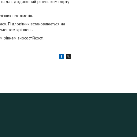
іб надає додатковий рівень комфорту
 різних предметів.
асу. Підлокітник встановлюється на
ементом кріплень.
 рівнем зносостійкості.