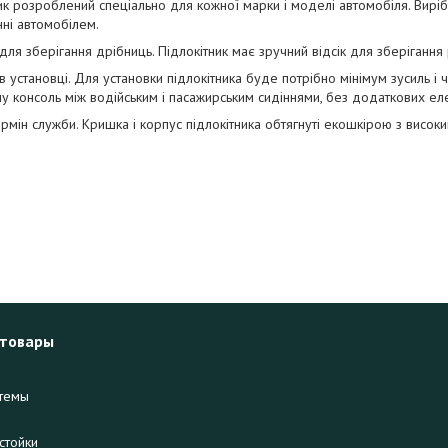
ик розроблений спеціально для кожної марки і моделі автомобіля. Вир
нні автомобілем.
 для зберігання дрібниць. Підлокітник має зручний відсік для зберігання
в установці. Для установки підлокітника буде потрібно мінімум зусиль і ч
у консоль між водійським і пасажирським сидіннями, без додаткових ел
рмін служби. Кришка і корпус підлокітника обтягнуті екошкірою з високим
 товары
темы
стойки