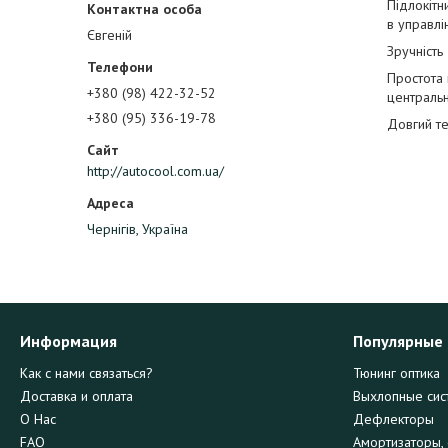
Підлокітн
в управлі
Євгеній
Зручність
Простота 
+380 (98) 422-32-52
центральн
+380 (95) 336-19-78
Довгий те
http://autocool.com.ua/
Чернігів, Україна
Информация
Популярные
Как с нами связаться?
Тюнинг оптика
Доставка и оплата
Выхлопные сис
О Нас
Дефлекторы
FAQ
Амортизаторы, 