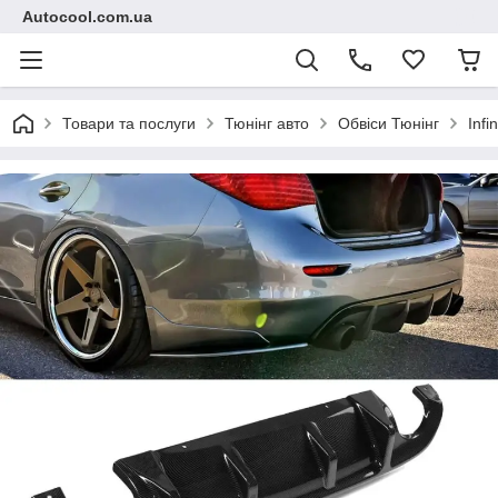
Autocool.com.ua
Товари та послуги
Тюнінг авто
Обвіси Тюнінг
Infin