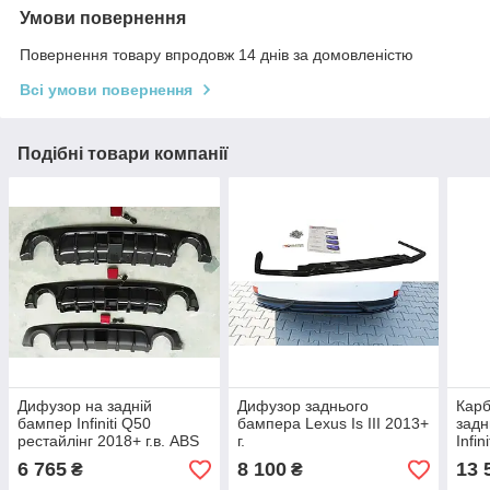
Умови повернення
Повернення товару впродовж 14 днів за домовленістю
Всі умови повернення
Подібні товари компанії
Дифузор на задній
Дифузор заднього
Кар
бампер Infiniti Q50
бампера Lexus Is III 2013+
задн
рестайлінг 2018+ г.в. ABS
г.
Infin
пластик
рест
6 765
8 100
13 
₴
₴